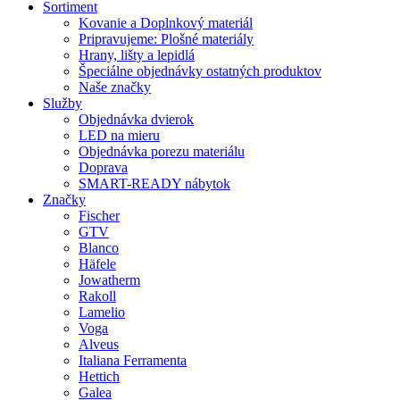
Sortiment
Kovanie a Doplnkový materiál
Pripravujeme: Plošné materiály
Hrany, lišty a lepidlá
Špeciálne objednávky ostatných produktov
Naše značky
Služby
Objednávka dvierok
LED na mieru
Objednávka porezu materiálu
Doprava
SMART-READY nábytok
Značky
Fischer
GTV
Blanco
Häfele
Jowatherm
Rakoll
Lamelio
Voga
Alveus
Italiana Ferramenta
Hettich
Galea