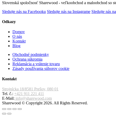
Slovenská spoločnosť Sharewood - veľkoobchod a maloobchod so st
Sledujte nás na Facebooku
Sledujte nás na Instagrame
Sledujte nás na
Odkazy
Domov
O nás
Kontakt
Blog
Obchodné podmienky
Ochrana súkromia
Reklamácia a vrátenie tovaru
Zásady používania súborov cookie
Kontakt
Strojnícka 18/8581 Prešov, 080 01
Tel. č.:
+421 911 221 411
E-Mail:
info@sharewood.com
Sharewood © Copyright 2026. All Rights Reserved.