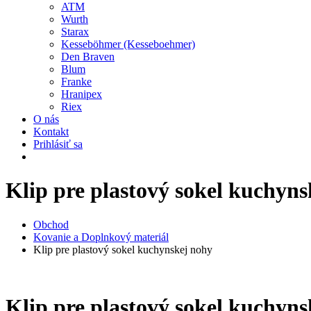
ATM
Wurth
Starax
Kesseböhmer (Kesseboehmer)
Den Braven
Blum
Franke
Hranipex
Riex
O nás
Kontakt
Prihlásiť sa
Klip pre plastový sokel kuchyn
Obchod
Kovanie a Doplnkový materiál
Klip pre plastový sokel kuchynskej nohy
Klip pre plastový sokel kuchyn