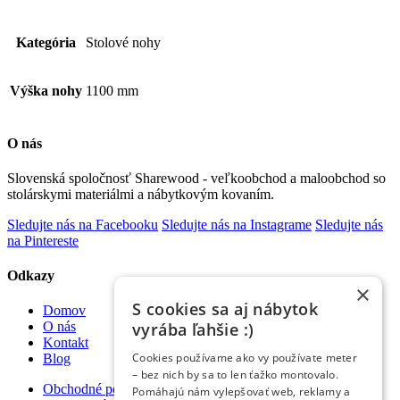
Kategória
Stolové nohy
Výška nohy
1100 mm
O nás
Slovenská spoločnosť Sharewood - veľkoobchod a maloobchod so
stolárskymi materiálmi a nábytkovým kovaním.
Sledujte nás na Facebooku
Sledujte nás na Instagrame
Sledujte nás
na Pintereste
Odkazy
×
S cookies sa aj nábytok
Domov
vyrába ľahšie :)
O nás
Kontakt
Cookies používame ako vy používate meter
Blog
– bez nich by sa to len ťažko montovalo.
Obchodné podmienky
Pomáhajú nám vylepšovať web, reklamy a