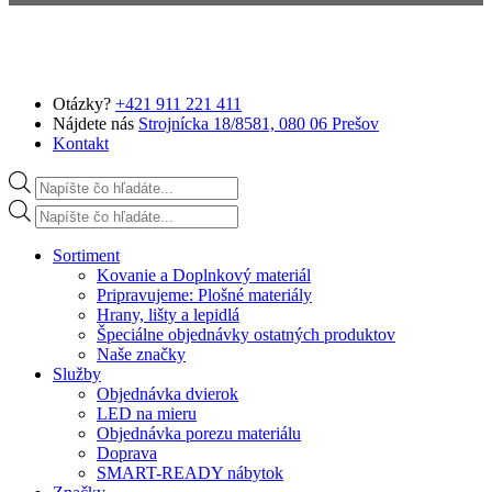
Preskočiť na hlavný obsah
Otázky?
+421 911 221 411
Nájdete nás
Strojnícka 18/8581, 080 06 Prešov
Kontakt
Products search
Products search
Sortiment
Kovanie a Doplnkový materiál
Pripravujeme: Plošné materiály
Hrany, lišty a lepidlá
Špeciálne objednávky ostatných produktov
Naše značky
Služby
Objednávka dvierok
LED na mieru
Objednávka porezu materiálu
Doprava
SMART-READY nábytok