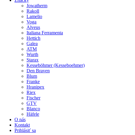
Značky
Jowatherm
Rakoll
Lamelio
Voga
Alveus
Italiana Ferramenta
Hettich
Galea
ATM
Wurth
Starax
Kesseböhmer (Kesseboehmer)
Den Braven
Blum
Franke
Hranipex
Riex
Fischer
GTV
Blanco
Häfele
O nás
Kontakt
Prihlásiť sa