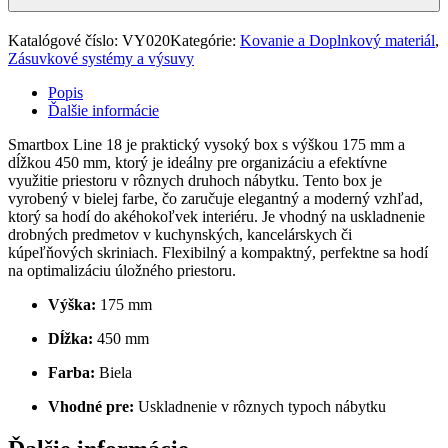
Katalógové číslo:
VY020
Kategórie:
Kovanie a Doplnkový materiál
,
Zásuvkové systémy a výsuvy
Popis
Ďalšie informácie
Smartbox Line 18 je praktický vysoký box s výškou 175 mm a
dĺžkou 450 mm, ktorý je ideálny pre organizáciu a efektívne
využitie priestoru v rôznych druhoch nábytku. Tento box je
vyrobený v bielej farbe, čo zaručuje elegantný a moderný vzhľad,
ktorý sa hodí do akéhokoľvek interiéru. Je vhodný na uskladnenie
drobných predmetov v kuchynských, kancelárskych či
kúpeľňových skriniach. Flexibilný a kompaktný, perfektne sa hodí
na optimalizáciu úložného priestoru.
Výška:
175 mm
Dĺžka:
450 mm
Farba:
Biela
Vhodné pre:
Uskladnenie v rôznych typoch nábytku