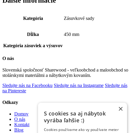
Ďalšie informácie
Kategória
Zásuvkové sady
Dĺžka
450 mm
Kategória zásuviek a výsuvov
O nás
Slovenská spoločnosť Sharewood - veľkoobchod a maloobchod so
stolárskymi materiálmi a nábytkovým kovaním.
Sledujte nás na Facebooku
Sledujte nás na Instagrame
Sledujte nás
na Pintereste
Odkazy
×
S cookies sa aj nábytok
Domov
vyrába ľahšie :)
O nás
Kontakt
Cookies používame ako vy používate meter
Blog