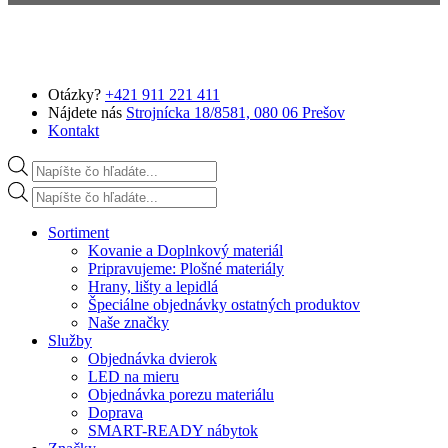
Preskočiť na hlavný obsah
Otázky?
+421 911 221 411
Nájdete nás
Strojnícka 18/8581, 080 06 Prešov
Kontakt
Products search
Products search
Sortiment
Kovanie a Doplnkový materiál
Pripravujeme: Plošné materiály
Hrany, lišty a lepidlá
Špeciálne objednávky ostatných produktov
Naše značky
Služby
Objednávka dvierok
LED na mieru
Objednávka porezu materiálu
Doprava
SMART-READY nábytok