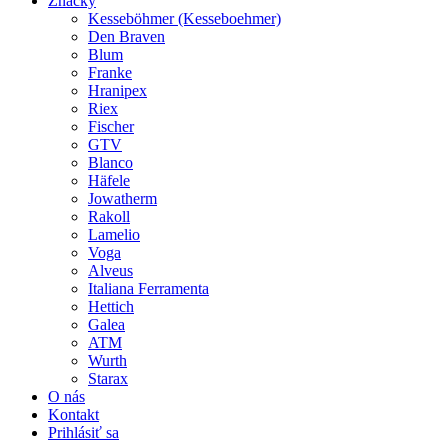
Značky
Kesseböhmer (Kesseboehmer)
Den Braven
Blum
Franke
Hranipex
Riex
Fischer
GTV
Blanco
Häfele
Jowatherm
Rakoll
Lamelio
Voga
Alveus
Italiana Ferramenta
Hettich
Galea
ATM
Wurth
Starax
O nás
Kontakt
Prihlásiť sa