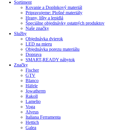
Sortiment
Kovanie a Doplnkový materiál
Pripravujeme: Plošné materiály
Hrany, lišty a lepidlá
Špeciálne objednávky ostatných produktov
Naše značky
Služby
Objednávka dvierok
LED na mieru
Objednávka porezu materiálu
Doprava
SMART-READY nábytok
Značky
Fischer
GTV
Blanco
Häfele
Jowatherm
Rakoll
Lamelio
Voga
Alveus
Italiana Ferramenta
Hettich
Galea