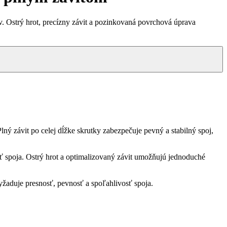
v. Ostrý hrot, precízny závit a pozinkovaná povrchová úprava
ný závit po celej dĺžke skrutky zabezpečuje pevný a stabilný spoj,
osť spoja. Ostrý hrot a optimalizovaný závit umožňujú jednoduché
yžaduje presnosť, pevnosť a spoľahlivosť spoja.