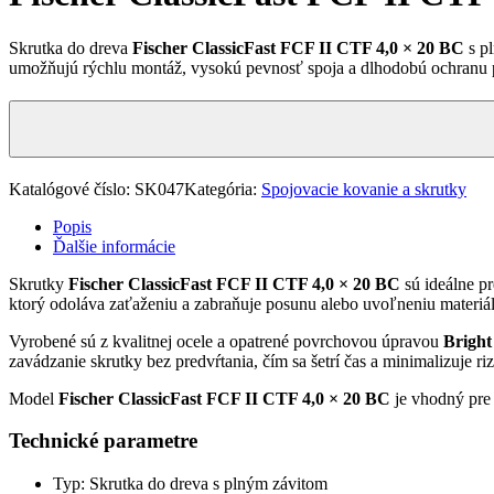
Skrutka do dreva
Fischer ClassicFast FCF II CTF 4,0 × 20 BC
s pl
umožňujú rýchlu montáž, vysokú pevnosť spoja a dlhodobú ochranu pr
Katalógové číslo:
SK047
Kategória:
Spojovacie kovanie a skrutky
Popis
Ďalšie informácie
Skrutky
Fischer ClassicFast FCF II CTF 4,0 × 20 BC
sú ideálne pr
ktorý odoláva zaťaženiu a zabraňuje posunu alebo uvoľneniu materiál
Vyrobené sú z kvalitnej ocele a opatrené povrchovou úpravou
Bright
zavádzanie skrutky bez predvŕtania, čím sa šetrí čas a minimalizuje ri
Model
Fischer ClassicFast FCF II CTF 4,0 × 20 BC
je vhodný pre 
Technické parametre
Typ: Skrutka do dreva s plným závitom