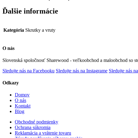
Ďalšie informácie
Kategória
Skrutky a vruty
O nás
Slovenská spoločnosť Sharewood - veľkoobchod a maloobchod so st
Sledujte nás na Facebooku
Sledujte nás na Instagrame
Sledujte nás na
Odkazy
Domov
O nás
Kontakt
Blog
Obchodné podmienky
Ochrana súkromia
Reklamácia a vrátenie tovaru