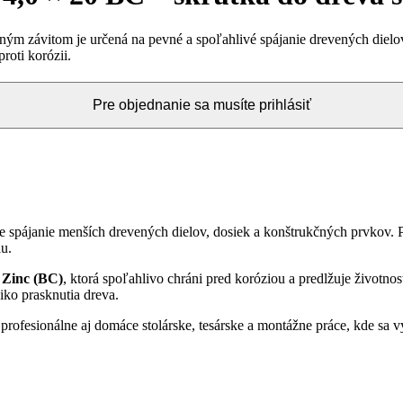
ným závitom je určená na pevné a spoľahlivé spájanie drevených dielo
oti korózii.
Pre objednanie sa musíte prihlásiť
e spájanie menších drevených dielov, dosiek a konštrukčných prvkov. Pl
u.
 Zinc (BC)
, ktorá spoľahlivo chráni pred koróziou a predlžuje životn
ziko prasknutia dreva.
profesionálne aj domáce stolárske, tesárske a montážne práce, kde sa v