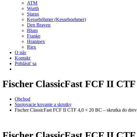
ATM
Wurth
Starax
Kesseböhmer (Kesseboehmer)
Den Braven
Blum
Franke
Hranipex
Riex
O nás
Kontakt
Prihlásiť sa
Fischer ClassicFast FCF II CTF
Obchod
Spojovacie kovanie a skrutky
Fischer ClassicFast FCF II CTF 4,0 × 20 BC – skrutka do dre
Fischer ClassicFast FCF II CTF