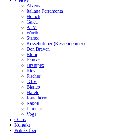
Značky
Alveus
Italiana Ferramenta
Hettich
Galea
ATM
Wurth
Starax
Kesseböhmer (Kesseboehmer)
Den Braven
Blum
Franke
Hranipex
Riex
Fischer
GTV
Blanco
Häfele
Jowatherm
Rakoll
Lamelio
Voga
O nás
Kontakt
Prihlásiť sa