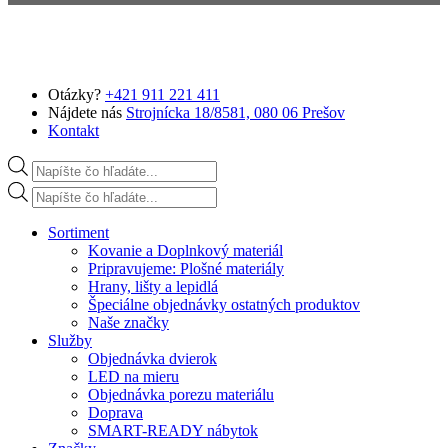
Preskočiť na hlavný obsah
Otázky?
+421 911 221 411
Nájdete nás
Strojnícka 18/8581, 080 06 Prešov
Kontakt
Products search
Products search
Sortiment
Kovanie a Doplnkový materiál
Pripravujeme: Plošné materiály
Hrany, lišty a lepidlá
Špeciálne objednávky ostatných produktov
Naše značky
Služby
Objednávka dvierok
LED na mieru
Objednávka porezu materiálu
Doprava
SMART-READY nábytok