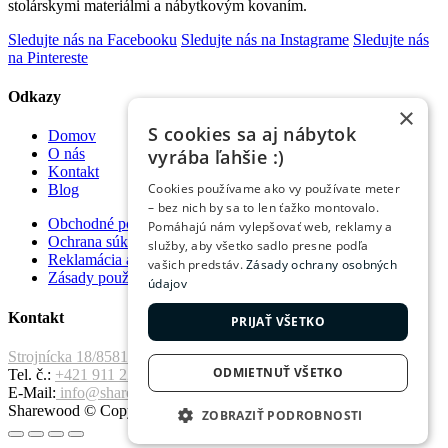
stolárskymi materiálmi a nábytkovým kovaním.
Sledujte nás na Facebooku
Sledujte nás na Instagrame
Sledujte nás
na Pintereste
Odkazy
×
S cookies sa aj nábytok
Domov
vyrába ľahšie :)
O nás
Kontakt
Cookies používame ako vy používate meter
Blog
– bez nich by sa to len ťažko montovalo.
Obchodné podmienky
Pomáhajú nám vylepšovať web, reklamy a
Ochrana súkromia
služby, aby všetko sadlo presne podľa
Reklamácia a vrátenie tovaru
vašich predstáv.
Zásady ochrany osobných
Zásady používania súborov cookie
údajov
Kontakt
PRIJAŤ VŠETKO
Strojnícka 18/8581 Prešov, 080 01
ODMIETNUŤ VŠETKO
Tel. č.:
+421 911 221 411
E-Mail:
info@sharewood.com
Sharewood © Copyright 2026. All Rights Reserved.
ZOBRAZIŤ PODROBNOSTI