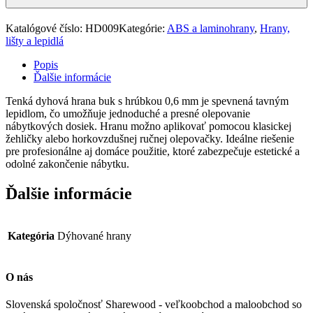
Katalógové číslo:
HD009
Kategórie:
ABS a laminohrany
,
Hrany,
lišty a lepidlá
Popis
Ďalšie informácie
Tenká dyhová hrana buk s hrúbkou 0,6 mm je spevnená tavným
lepidlom, čo umožňuje jednoduché a presné olepovanie
nábytkových dosiek. Hranu možno aplikovať pomocou klasickej
žehličky alebo horkovzdušnej ručnej olepovačky. Ideálne riešenie
pre profesionálne aj domáce použitie, ktoré zabezpečuje estetické a
odolné zakončenie nábytku.
Ďalšie informácie
Kategória
Dýhované hrany
O nás
Slovenská spoločnosť Sharewood - veľkoobchod a maloobchod so