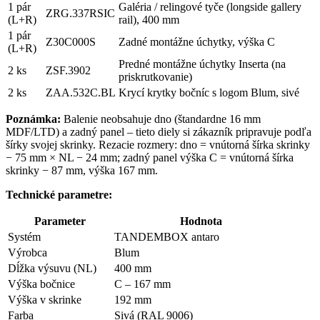
1 pár
Galéria / relingové tyče (longside gallery
ZRG.337RSIC
(L+R)
rail), 400 mm
1 pár
Z30C000S
Zadné montážne úchytky, výška C
(L+R)
Predné montážne úchytky Inserta (na
2 ks
ZSF.3902
priskrutkovanie)
2 ks
ZAA.532C.BL
Krycí krytky bočníc s logom Blum, sivé
Poznámka:
Balenie neobsahuje dno (štandardne 16 mm
MDF/LTD) a zadný panel – tieto diely si zákazník pripravuje podľa
šírky svojej skrinky. Rezacie rozmery: dno = vnútorná šírka skrinky
− 75 mm × NL − 24 mm; zadný panel výška C = vnútorná šírka
skrinky − 87 mm, výška 167 mm.
Technické parametre:
Parameter
Hodnota
Systém
TANDEMBOX antaro
Výrobca
Blum
Dĺžka výsuvu (NL)
400 mm
Výška bočnice
C – 167 mm
Výška v skrinke
192 mm
Farba
Sivá (RAL 9006)