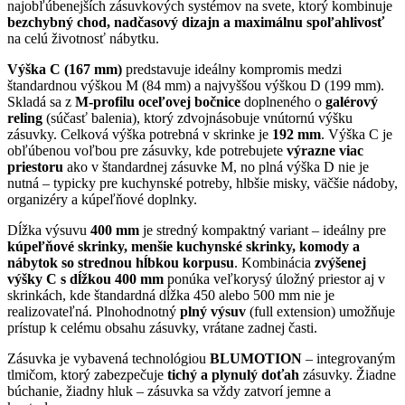
najobľúbenejších zásuvkových systémov na svete, ktorý kombinuje
bezchybný chod, nadčasový dizajn a maximálnu spoľahlivosť
na celú životnosť nábytku.
Výška C (167 mm)
predstavuje ideálny kompromis medzi
štandardnou výškou M (84 mm) a najvyššou výškou D (199 mm).
Skladá sa z
M-profilu oceľovej bočnice
doplneného o
galérový
reling
(súčasť balenia), ktorý zdvojnásobuje vnútornú výšku
zásuvky. Celková výška potrebná v skrinke je
192 mm
. Výška C je
obľúbenou voľbou pre zásuvky, kde potrebujete
výrazne viac
priestoru
ako v štandardnej zásuvke M, no plná výška D nie je
nutná – typicky pre kuchynské potreby, hlbšie misky, väčšie nádoby,
organizéry a kúpeľňové doplnky.
Dĺžka výsuvu
400 mm
je stredný kompaktný variant – ideálny pre
kúpeľňové skrinky, menšie kuchynské skrinky, komody a
nábytok so strednou hĺbkou korpusu
. Kombinácia
zvýšenej
výšky C s dĺžkou 400 mm
ponúka veľkorysý úložný priestor aj v
skrinkách, kde štandardná dĺžka 450 alebo 500 mm nie je
realizovateľná. Plnohodnotný
plný výsuv
(full extension) umožňuje
prístup k celému obsahu zásuvky, vrátane zadnej časti.
Zásuvka je vybavená technológiou
BLUMOTION
– integrovaným
tlmičom, ktorý zabezpečuje
tichý a plynulý doťah
zásuvky. Žiadne
búchanie, žiadny hluk – zásuvka sa vždy zatvorí jemne a