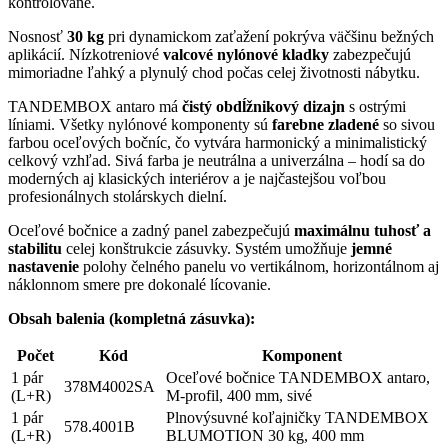
kontrolovane.
Nosnosť
30 kg
pri dynamickom zaťažení pokrýva väčšinu bežných
aplikácií. Nízkotreniové
valcové nylónové kladky
zabezpečujú
mimoriadne ľahký a plynulý chod počas celej životnosti nábytku.
TANDEMBOX antaro má
čistý obdĺžnikový dizajn
s ostrými
líniami. Všetky nylónové komponenty sú
farebne zladené
so sivou
farbou oceľových bočníc, čo vytvára harmonický a minimalistický
celkový vzhľad. Sivá farba je neutrálna a univerzálna – hodí sa do
moderných aj klasických interiérov a je najčastejšou voľbou
profesionálnych stolárskych dielní.
Oceľové bočnice a zadný panel zabezpečujú
maximálnu tuhosť a
stabilitu
celej konštrukcie zásuvky. Systém umožňuje
jemné
nastavenie
polohy čelného panelu vo vertikálnom, horizontálnom aj
náklonnom smere pre dokonalé lícovanie.
Obsah balenia (kompletná zásuvka):
Počet
Kód
Komponent
1 pár
Oceľové bočnice TANDEMBOX antaro,
378M4002SA
(L+R)
M-profil, 400 mm, sivé
1 pár
Plnovýsuvné koľajničky TANDEMBOX
578.4001B
(L+R)
BLUMOTION 30 kg, 400 mm