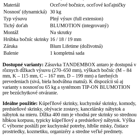
Materiál
Oceľové bočnice, oceľové koľajničky
Nosnosť (dynamická)
30 kg
Typ výsuvu
Plný výsuv (full extension)
Tichý doťah
BLUMOTION (integrovaný)
Montáž
Na skrutky
Hrúbka bočníc skrinky
16 / 18 / 19 mm
Záruka
Blum Lifetime (doživotná)
Balenie
1 kompletná sada
Dostupné varianty:
Zásuvka TANDEMBOX antaro je dostupná v
rôznych dĺžkach výsuvu (270–650 mm), výškach bočníc (M – 84
mm, K – 115 mm, C – 167 mm, D – 199 mm) a farebných
prevedeniach (sivá, biela hodvábna matná). K dispozícii sú aj
varianty s nosnosťou 65 kg a systémom TIP-ON BLUMOTION
pre bezúchytkové otváranie.
Ideálne použitie:
Kúpeľňové skrinky, kuchynské skrinky, komody,
predsieňové skrinky, obývacie zostavy, kancelársky nábytok a
nábytok na mieru. Dĺžka 400 mm je vhodná pre skrinky so strednou
hĺbkou korpusu, typicky kúpeľňový a predsieňový nábytok. Výška
C výborne poslúži pre kuchynské potreby, hlbšie misky, čistiace
prostriedky, kozmetiku, organizéry a stredne veľké predmety.