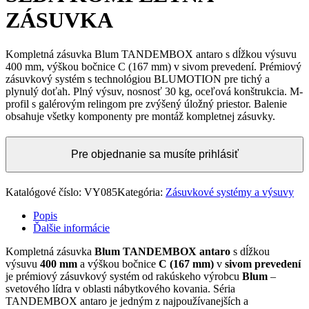
ZÁSUVKA
Kompletná zásuvka Blum TANDEMBOX antaro s dĺžkou výsuvu
400 mm, výškou bočnice C (167 mm) v sivom prevedení. Prémiový
zásuvkový systém s technológiou BLUMOTION pre tichý a
plynulý doťah. Plný výsuv, nosnosť 30 kg, oceľová konštrukcia. M-
profil s galérovým relingom pre zvýšený úložný priestor. Balenie
obsahuje všetky komponenty pre montáž kompletnej zásuvky.
Pre objednanie sa musíte prihlásiť
Katalógové číslo:
VY085
Kategória:
Zásuvkové systémy a výsuvy
Popis
Ďalšie informácie
Kompletná zásuvka
Blum TANDEMBOX antaro
s dĺžkou
výsuvu
400 mm
a výškou bočnice
C (167 mm)
v
sivom prevedení
je prémiový zásuvkový systém od rakúskeho výrobcu
Blum
–
svetového lídra v oblasti nábytkového kovania. Séria
TANDEMBOX antaro je jedným z najpoužívanejších a