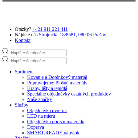
Preskočiť na hlavný obsah
Otázky?
+421 911 221 411
Nájdete nás
Strojnícka 18/8581, 080 06 Prešov
Kontakt
Products search
Products search
Sortiment
Kovanie a Doplnkový materiál
Pripravujeme: Plošné materiály
Hrany, lišty a lepidlá
Špeciálne objednávky ostatných produktov
Naše značky
Služby
Objednávka dvierok
LED na mieru
Objednávka porezu materiálu
Doprava
SMART-READY nábytok