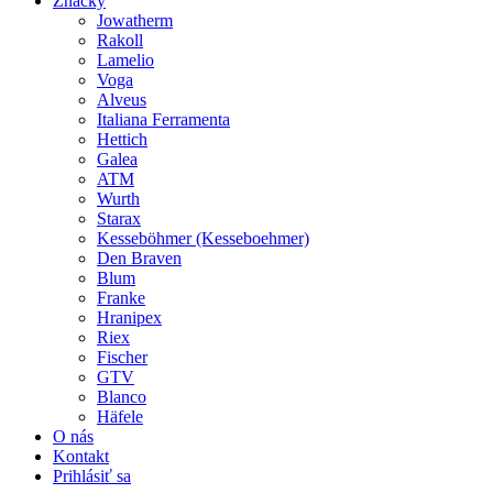
Značky
Jowatherm
Rakoll
Lamelio
Voga
Alveus
Italiana Ferramenta
Hettich
Galea
ATM
Wurth
Starax
Kesseböhmer (Kesseboehmer)
Den Braven
Blum
Franke
Hranipex
Riex
Fischer
GTV
Blanco
Häfele
O nás
Kontakt
Prihlásiť sa