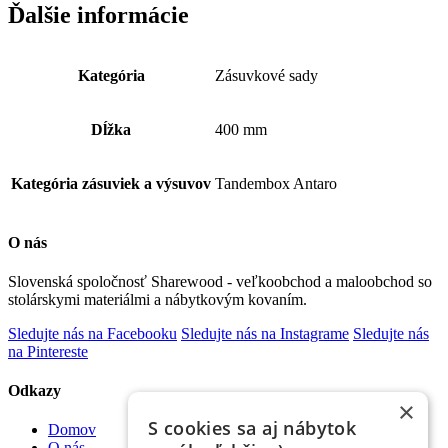
Ďalšie informácie
Kategória
Zásuvkové sady
Dĺžka
400 mm
Kategória zásuviek a výsuvov
Tandembox Antaro
O nás
Slovenská spoločnosť Sharewood - veľkoobchod a maloobchod so
stolárskymi materiálmi a nábytkovým kovaním.
Sledujte nás na Facebooku
Sledujte nás na Instagrame
Sledujte nás
na Pintereste
Odkazy
×
S cookies sa aj nábytok
Domov
O nás