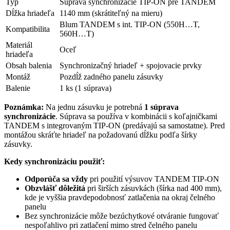
Typ
Súprava synchronizácie TIP-ON pre TANDEM
Dĺžka hriadeľa
1140 mm (skrátiteľný na mieru)
Blum TANDEM s int. TIP-ON (550H…T,
Kompatibilita
560H…T)
Materiál
Oceľ
hriadeľa
Obsah balenia
Synchronizačný hriadeľ + spojovacie prvky
Montáž
Pozdĺž zadného panelu zásuvky
Balenie
1 ks (1 súprava)
Poznámka:
Na jednu zásuvku je potrebná
1 súprava
synchronizácie
. Súprava sa používa v kombinácii s koľajničkami
TANDEM s integrovaným TIP-ON (predávajú sa samostatne). Pred
montážou skráťte hriadeľ na požadovanú dĺžku podľa šírky
zásuvky.
Kedy synchronizáciu použiť:
Odporúča sa vždy
pri použití výsuvov TANDEM TIP-ON
Obzvlášť dôležitá
pri širších zásuvkách (šírka nad 400 mm),
kde je vyššia pravdepodobnosť zatlačenia na okraj čelného
panelu
Bez synchronizácie môže bezúchytkové otváranie fungovať
nespoľahlivo pri zatlačení mimo stred čelného panelu