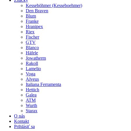
Značky
Kesseböhmer (Kesseboehmer)
Den Braven
Blum
Franke
Hranipex
Riex
Fischer
GTV
Blanco
Häfele
Jowatherm
Rakoll
Lamelio
Voga
Alveus
Italiana Ferramenta
Hettich
Galea
ATM
Wurth
Starax
O nás
Kontakt
Prihlásiť sa