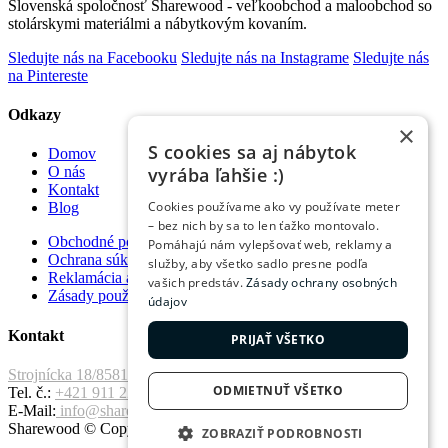
Slovenská spoločnosť Sharewood - veľkoobchod a maloobchod so
stolárskymi materiálmi a nábytkovým kovaním.
Sledujte nás na Facebooku
Sledujte nás na Instagrame
Sledujte nás
na Pintereste
Odkazy
×
S cookies sa aj nábytok
Domov
vyrába ľahšie :)
O nás
Kontakt
Cookies používame ako vy používate meter
Blog
– bez nich by sa to len ťažko montovalo.
Obchodné podmienky
Pomáhajú nám vylepšovať web, reklamy a
Ochrana súkromia
služby, aby všetko sadlo presne podľa
Reklamácia a vrátenie tovaru
vašich predstáv.
Zásady ochrany osobných
Zásady používania súborov cookie
údajov
Kontakt
PRIJAŤ VŠETKO
Strojnícka 18/8581 Prešov, 080 01
ODMIETNUŤ VŠETKO
Tel. č.:
+421 911 221 411
E-Mail:
info@sharewood.com
Sharewood © Copyright 2026. All Rights Reserved.
ZOBRAZIŤ PODROBNOSTI