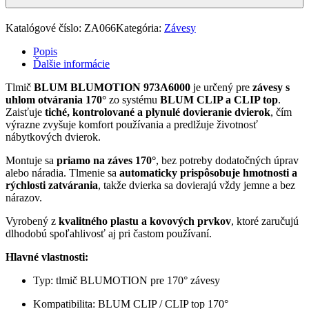
Katalógové číslo:
ZA066
Kategória:
Závesy
Popis
Ďalšie informácie
Tlmič
BLUM BLUMOTION 973A6000
je určený pre
závesy s
uhlom otvárania 170°
zo systému
BLUM CLIP a CLIP top
.
Zaisťuje
tiché, kontrolované a plynulé dovieranie dvierok
, čím
výrazne zvyšuje komfort používania a predlžuje životnosť
nábytkových dvierok.
Montuje sa
priamo na záves 170°
, bez potreby dodatočných úprav
alebo náradia. Tlmenie sa
automaticky prispôsobuje hmotnosti a
rýchlosti zatvárania
, takže dvierka sa dovierajú vždy jemne a bez
nárazov.
Vyrobený z
kvalitného plastu a kovových prvkov
, ktoré zaručujú
dlhodobú spoľahlivosť aj pri častom používaní.
Hlavné vlastnosti:
Typ: tlmič BLUMOTION pre 170° závesy
Kompatibilita: BLUM CLIP / CLIP top 170°