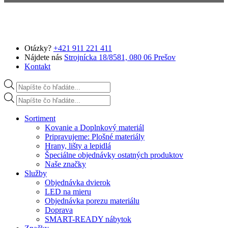
Preskočiť na hlavný obsah
Otázky?
+421 911 221 411
Nájdete nás
Strojnícka 18/8581, 080 06 Prešov
Kontakt
Products search
Products search
Sortiment
Kovanie a Doplnkový materiál
Pripravujeme: Plošné materiály
Hrany, lišty a lepidlá
Špeciálne objednávky ostatných produktov
Naše značky
Služby
Objednávka dvierok
LED na mieru
Objednávka porezu materiálu
Doprava
SMART-READY nábytok