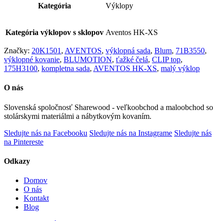
Kategória
Výklopy
Kategória výklopov s sklopov
Aventos HK-XS
Značky:
20K1501
,
AVENTOS
,
výklopná sada
,
Blum
,
71B3550
,
výklopné kovanie
,
BLUMOTION
,
ťažké čelá
,
CLIP top
,
175H3100
,
kompletna sada
,
AVENTOS HK-XS
,
malý výklop
O nás
Slovenská spoločnosť Sharewood - veľkoobchod a maloobchod so
stolárskymi materiálmi a nábytkovým kovaním.
Sledujte nás na Facebooku
Sledujte nás na Instagrame
Sledujte nás
na Pintereste
Odkazy
Domov
O nás
Kontakt
Blog