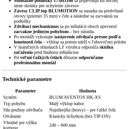
Montážne podložky 175H3100
sa pripevňujú ku bočnej
stene skrinky pre uchytenie závesov
Závesy CLIP top BLUMOTION
sa nasadia na predvŕtané
otvory (priemer 35 mm) v čele a následne sa zacvaknú na
podložky
Zdvíhací mechanizmus
sa po inštalácii oboch upevnení
zacvakne jediným pohybom
– bez náradia
Po montáži vykonajte
nastavenie zdvíhača presne podľa
hmotnosti čela
– výklop sa potom udrží v ľubovoľnej polohe
V hraničných oblastiach LF výrobca odporúča
skúšku
zaťaženia
pred finálnou inštaláciou
Pri
veľmi ťažkých čelách
dôrazne
odporúčame
profesionálnu montáž
Technické parametre
Parameter
Hodnota
Systém
BLUM AVENTOS HK-XS
Typ pohybu
Malý výklop nahor
Sila pružiny zdvíhača
Najsilnejšia (heavy) – pre ťažké čelá
Otváranie
Klasicky úchytkou (bez TIP-ON)
Vhodné pre výšku
240 – 600 mm
korpusu