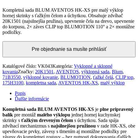
Kompletná sada BLUM AVENTOS HK-XS pre malý výklop
hornej skrinky s ťažkým čelom a úchytkou. Obsahuje zdvíhač
20K1501 (najsilnejšia pružina), upevnenie čela na drevo, upevnenie
do korpusu, 2× záves CLIP top BLUMOTION 110° a 2× montážne
podložky.
Pre objednanie sa musíte prihlásiť
Katalógové číslo:
VK043
Kategória:
Vyklopné a sklopné
kovania
Značky:
20K1501
,
AVENTOS
,
výklopná sada
,
Blum
,
71B3550
,
výklopné kovanie
,
BLUMOTION
,
ťažké čelá
,
CLIP top
,
175H3100
,
kompletna sada
,
AVENTOS HK-XS
,
malý výklop
Popis
Ďalšie informácie
Kompletná sada BLUM AVENTOS HK-XS
je
plne pripravený
balík
pre montáž
malého výklopu
jednej hornej kuchynskej
skrinky s
ťažkým dreveným čelom
s úchytkou. Sada spája
zdvíhací mechanizmus s
najsilnejšou pružinou
v rade HK-XS, obe
upevňovacie prvky, závesy s tlmením aj montážne podložky pre
závesy do kompletnej zostavy – bez nutnosti dokupovania ďalších