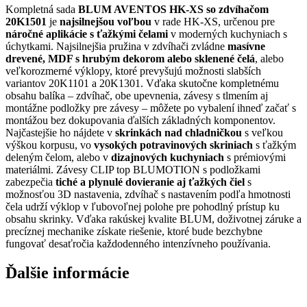
Kompletná sada
BLUM AVENTOS HK-XS so zdvíhačom
20K1501
je
najsilnejšou voľbou
v rade HK-XS, určenou pre
náročné aplikácie s ťažkými čelami
v moderných kuchyniach s
úchytkami. Najsilnejšia pružina v zdvíhači zvládne
masívne
drevené, MDF s hrubým dekorom alebo sklenené čelá
, alebo
veľkorozmerné výklopy, ktoré prevyšujú možnosti slabších
variantov 20K1101 a 20K1301. Vďaka skutočne kompletnému
obsahu balíka – zdvíhač, obe upevnenia, závesy s tlmením aj
montážne podložky pre závesy – môžete po vybalení ihneď začať s
montážou bez dokupovania ďalších základných komponentov.
Najčastejšie ho nájdete v
skrinkách nad chladničkou
s veľkou
výškou korpusu, vo
vysokých potravinových skriniach
s ťažkým
deleným čelom, alebo v
dizajnových kuchyniach
s prémiovými
materiálmi. Závesy CLIP top BLUMOTION s podložkami
zabezpečia
tiché a plynulé dovieranie aj ťažkých čiel
s
možnosťou 3D nastavenia, zdvíhač s nastavením podľa hmotnosti
čela udrží výklop v ľubovoľnej polohe pre pohodlný prístup ku
obsahu skrinky. Vďaka rakúskej kvalite BLUM, doživotnej záruke a
precíznej mechanike získate riešenie, ktoré bude bezchybne
fungovať desaťročia každodenného intenzívneho používania.
Ďalšie informácie