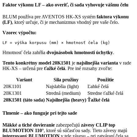
Faktor výkonu LF – ako overiť, či sada vyhovuje vášmu čelu
BLUM používa pre AVENTOS HK-XS systém
faktora výkonu
(LF)
, ktorý určuje, či je mechanizmus vhodný pre vaše čelo.
Vzorec výpočtu:
LF = výška korpusu (mm) × hmotnosť čela (kg)
Hmotnosť čela zahŕňa
dvojnásobok hmotnosti úchytky
.
Tento konkrétny model 20K1501
je
najsilnejšia varianta
v rade
HK-XS – určená pre
ťažké čelá
. Pre iné rozsahy zvoľte:
Variant
Sila pružiny
Použitie
20K1101
Najslabšia (light)
Ľahké čelá
20K1301
Stredná (medium)
Stredne ťažké čelá
20K1501 (táto sada)
Najsilnejšia (heavy)
Ťažké čelá
Tlmenie – ako funguje pri tejto sade
Mäkké a tiché dovieranie
zabezpečujú
závesy CLIP top
BLUMOTION 110°
, ktoré sú súčasťou sady. Tieto závesy majú
integrovaný BLUMOTION
v tele závesu – pri zatváraní čela sa