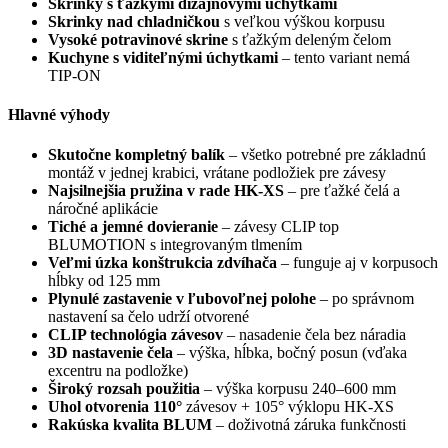
Skrinky s ťažkými dizajnovými úchytkami
Skrinky nad chladničkou
s veľkou výškou korpusu
Vysoké potravinové skrine
s ťažkým deleným čelom
Kuchyne s viditeľnými úchytkami
– tento variant nemá
TIP-ON
Hlavné výhody
Skutočne kompletný balík
– všetko potrebné pre základnú
montáž v jednej krabici, vrátane podložiek pre závesy
Najsilnejšia pružina v rade HK-XS
– pre ťažké čelá a
náročné aplikácie
Tiché a jemné dovieranie
– závesy CLIP top
BLUMOTION s integrovaným tlmením
Veľmi úzka konštrukcia zdvíhača
– funguje aj v korpusoch
hĺbky od 125 mm
Plynulé zastavenie v ľubovoľnej polohe
– po správnom
nastavení sa čelo udrží otvorené
CLIP technológia závesov
– nasadenie čela bez náradia
3D nastavenie čela
– výška, hĺbka, bočný posun (vďaka
excentru na podložke)
Široký rozsah použitia
– výška korpusu 240–600 mm
Uhol otvorenia 110°
závesov + 105° výklopu HK-XS
Rakúska kvalita BLUM
– doživotná záruka funkčnosti