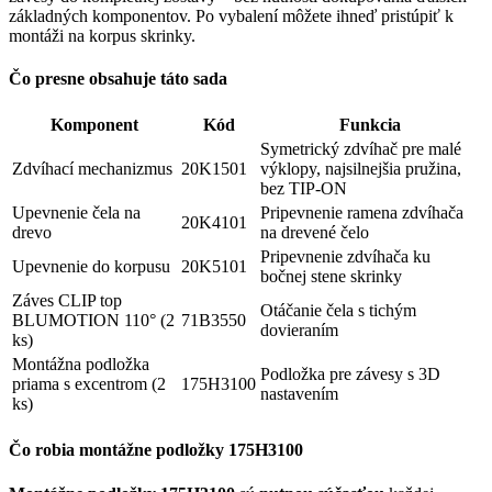
základných komponentov. Po vybalení môžete ihneď pristúpiť k
montáži na korpus skrinky.
Čo presne obsahuje táto sada
Komponent
Kód
Funkcia
Symetrický zdvíhač pre malé
Zdvíhací mechanizmus
20K1501
výklopy, najsilnejšia pružina,
bez TIP-ON
Upevnenie čela na
Pripevnenie ramena zdvíhača
20K4101
drevo
na drevené čelo
Pripevnenie zdvíhača ku
Upevnenie do korpusu
20K5101
bočnej stene skrinky
Záves CLIP top
Otáčanie čela s tichým
BLUMOTION 110° (2
71B3550
dovieraním
ks)
Montážna podložka
Podložka pre závesy s 3D
priama s excentrom (2
175H3100
nastavením
ks)
Čo robia montážne podložky 175H3100