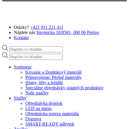
Preskočiť na hlavný obsah
Otázky?
+421 911 221 411
Nájdete nás
Strojnícka 18/8581, 080 06 Prešov
Kontakt
Products search
Products search
Sortiment
Kovanie a Doplnkový materiál
Pripravujeme: Plošné materiály
Hrany, lišty a lepidlá
Špeciálne objednávky ostatných produktov
Naše značky
Služby
Objednávka dvierok
LED na mieru
Objednávka porezu materiálu
Doprava
SMART-READY nábytok