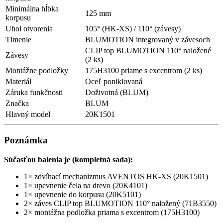
Minimálna hĺbka
125 mm
korpusu
Uhol otvorenia
105° (HK-XS) / 110° (závesy)
Tlmenie
BLUMOTION integrovaný v závesoch
CLIP top BLUMOTION 110° naložené
Závesy
(2 ks)
Montážne podložky
175H3100 priame s excentrom (2 ks)
Materiál
Oceľ poniklovaná
Záruka funkčnosti
Doživotná (BLUM)
Značka
BLUM
Hlavný model
20K1501
Poznámka
Súčasťou balenia je (kompletná sada):
1× zdvíhací mechanizmus AVENTOS HK-XS (20K1501)
1× upevnenie čela na drevo (20K4101)
1× upevnenie do korpusu (20K5101)
2× záves CLIP top BLUMOTION 110° naložený (71B3550)
2× montážna podložka priama s excentrom (175H3100)