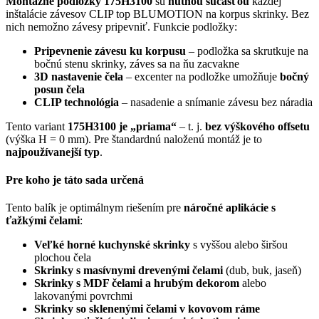
Montážne podložky 175H3100
sú
nutnou súčasťou
každej
inštalácie závesov CLIP top BLUMOTION na korpus skrinky. Bez
nich nemožno závesy pripevniť. Funkcie podložky:
Pripevnenie závesu ku korpusu
– podložka sa skrutkuje na
bočnú stenu skrinky, záves sa na ňu zacvakne
3D nastavenie čela
– excenter na podložke umožňuje
bočný
posun čela
CLIP technológia
– nasadenie a snímanie závesu bez náradia
Tento variant
175H3100 je „priama“
– t. j.
bez výškového offsetu
(výška H = 0 mm). Pre štandardnú naloženú montáž je to
najpoužívanejší typ
.
Pre koho je táto sada určená
Tento balík je optimálnym riešením pre
náročné aplikácie s
ťažkými čelami
:
Veľké horné kuchynské skrinky
s vyššou alebo širšou
plochou čela
Skrinky s masívnymi drevenými čelami
(dub, buk, jaseň)
Skrinky s MDF čelami a hrubým dekorom
alebo
lakovanými povrchmi
Skrinky so sklenenými čelami v kovovom ráme