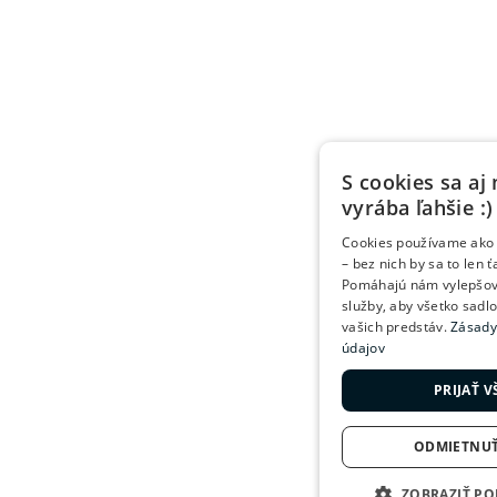
S cookies sa aj
vyrába ľahšie :)
Cookies používame ako 
– bez nich by sa to len 
Pomáhajú nám vylepšov
služby, aby všetko sadl
vašich predstáv.
Zásady
údajov
PRIJAŤ 
ODMIETNUŤ
ZOBRAZIŤ P