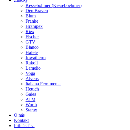
Značky
Kesseböhmer (Kesseboehmer)
Den Braven
Blum
Franke
Hranipex
Riex
Fischer
GTV
Blanco
Häfele
Jowatherm
Rakoll
Lamelio
Voga
Alveus
Italiana Ferramenta
Hettich
Galea
ATM
Wurth
Starax
O nás
Kontakt
Prihlásiť sa