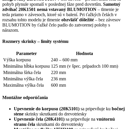
pohyb plynule spomalí v poslednej fáze pred dovretím.
Samotný
zdvíhač 20K1501 nemá vstavaný BLUMOTION
– tlmenie je
teda priamo v závesoch, ktoré sú v balení. Pri ťažkých čelách v
rozsahu tohto modelu je tlmenie
obzvlášť dôležité
– bez závesov
BLUMOTION by ťažké čelo padlo do zatvorenej polohy s
nárazom.
Rozmery skrinky – limity systému
Parameter
Hodnota
Výška korpusu
240 – 600 mm
Minimálna hĺbka korpusu
125 mm (v špec. prípadoch 100 mm)
Minimálna šírka čela
220 mm
Minimálna výška čela
236 mm
Maximálna výška čela
600 mm
Montážne odporúčania
Upevnenie do korpusu (20K5101)
sa pripevňuje ku
bočnej
stene
skrinky skrutkami do drevotriesky
Upevnenie čela (20K4101)
sa pripevňuje na
vnútornú
stranu čela
skrutkami do drevotriesky