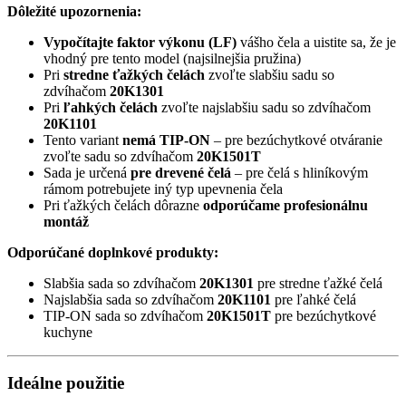
Dôležité upozornenia:
Vypočítajte faktor výkonu (LF)
vášho čela a uistite sa, že je
vhodný pre tento model (najsilnejšia pružina)
Pri
stredne ťažkých čelách
zvoľte slabšiu sadu so
zdvíhačom
20K1301
Pri
ľahkých čelách
zvoľte najslabšiu sadu so zdvíhačom
20K1101
Tento variant
nemá TIP-ON
– pre bezúchytkové otváranie
zvoľte sadu so zdvíhačom
20K1501T
Sada je určená
pre drevené čelá
– pre čelá s hliníkovým
rámom potrebujete iný typ upevnenia čela
Pri ťažkých čelách dôrazne
odporúčame profesionálnu
montáž
Odporúčané doplnkové produkty:
Slabšia sada so zdvíhačom
20K1301
pre stredne ťažké čelá
Najslabšia sada so zdvíhačom
20K1101
pre ľahké čelá
TIP-ON sada so zdvíhačom
20K1501T
pre bezúchytkové
kuchyne
Ideálne použitie