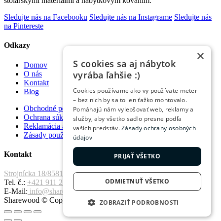
stolárskymi materiálmi a nábytkovým kovaním.
Sledujte nás na Facebooku
Sledujte nás na Instagrame
Sledujte nás
na Pintereste
Odkazy
×
S cookies sa aj nábytok
Domov
vyrába ľahšie :)
O nás
Kontakt
Cookies používame ako vy používate meter
Blog
– bez nich by sa to len ťažko montovalo.
Obchodné podmienky
Pomáhajú nám vylepšovať web, reklamy a
Ochrana súkromia
služby, aby všetko sadlo presne podľa
Reklamácia a vrátenie tovaru
vašich predstáv.
Zásady ochrany osobných
Zásady používania súborov cookie
údajov
Kontakt
PRIJAŤ VŠETKO
Strojnícka 18/8581 Prešov, 080 01
ODMIETNUŤ VŠETKO
Tel. č.:
+421 911 221 411
E-Mail:
info@sharewood.com
Sharewood © Copyright 2026. All Rights Reserved.
ZOBRAZIŤ PODROBNOSTI