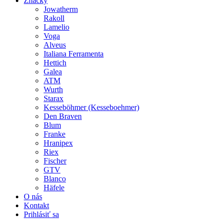
Značky
Jowatherm
Rakoll
Lamelio
Voga
Alveus
Italiana Ferramenta
Hettich
Galea
ATM
Wurth
Starax
Kesseböhmer (Kesseboehmer)
Den Braven
Blum
Franke
Hranipex
Riex
Fischer
GTV
Blanco
Häfele
O nás
Kontakt
Prihlásiť sa