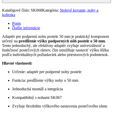
Katalógové číslo:
SK068
Kategória:
Stolové kovanie, nohy a
kolieska
Popis
Ďalšie informácie
Adaptér pre podpernú nohu postele 50 mm je praktický komponent
určený na
predĺženie výšky podporných nôh postele o 50 mm
.
Tento jednoduchý, ale efektívny adaptér zvyšuje univerzálnosť a
funkčnosť posteľových rámov, čím umožňuje nastaviť výšku lôžka
podľa individuálnych požiadaviek alebo priestorových podmienok.
Hlavné vlastnosti:
Určenie: adaptér pre podperné nohy postele
Funkcia: predĺženie výšky nohy o 50 mm
Jednoduchá montáž a integrácia
Kompatibilný s nohami SK067
Zvyšuje flexibilitu výškového nastavenia posteľového rámu