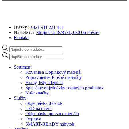
Preskočiť na hlavný obsah
Otázky?
+421 911 221 411
Nájdete nás
Strojnícka 18/8581, 080 06 Prešov
Kontakt
Products search
Products search
Sortiment
Kovanie a Doplnkový materiál
Pripravujeme: Plošné materiály
Hrany, lišty a lepidlá
Špeciálne objednávky ostatných produktov
Naše značky
Služby
Objednávka dvierok
LED na mieru
Objednávka porezu materiálu
Doprava
SMART-READY nábytok