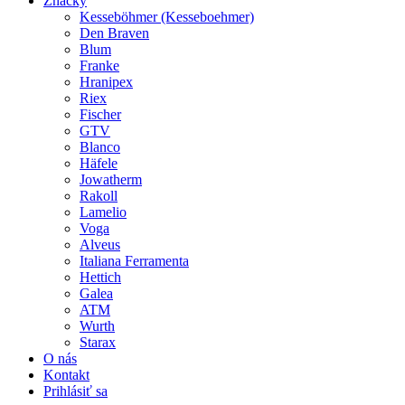
Značky
Kesseböhmer (Kesseboehmer)
Den Braven
Blum
Franke
Hranipex
Riex
Fischer
GTV
Blanco
Häfele
Jowatherm
Rakoll
Lamelio
Voga
Alveus
Italiana Ferramenta
Hettich
Galea
ATM
Wurth
Starax
O nás
Kontakt
Prihlásiť sa