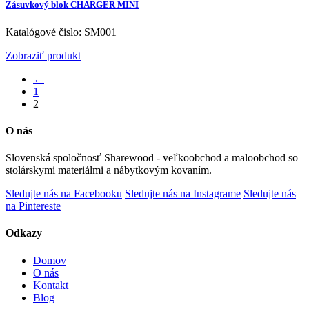
Zásuvkový blok CHARGER MINI
Katalógové čislo: SM001
Zobraziť produkt
←
1
2
O nás
Slovenská spoločnosť Sharewood - veľkoobchod a maloobchod so
stolárskymi materiálmi a nábytkovým kovaním.
Sledujte nás na Facebooku
Sledujte nás na Instagrame
Sledujte nás
na Pintereste
Odkazy
Domov
O nás
Kontakt
Blog