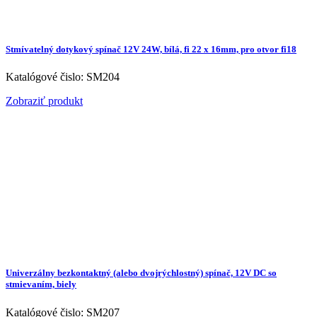
Stmívatelný dotykový spínač 12V 24W, bílá, fi 22 x 16mm, pro otvor fi18
Katalógové čislo: SM204
Zobraziť produkt
Univerzálny bezkontaktný (alebo dvojrýchlostný) spínač, 12V DC so
stmievaním, biely
Katalógové čislo: SM207