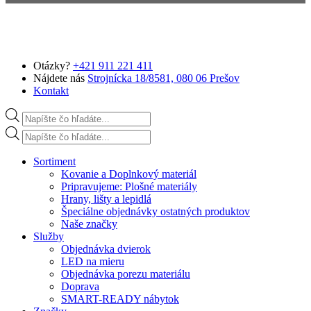
Preskočiť na hlavný obsah
Otázky?
+421 911 221 411
Nájdete nás
Strojnícka 18/8581, 080 06 Prešov
Kontakt
Products search
Products search
Sortiment
Kovanie a Doplnkový materiál
Pripravujeme: Plošné materiály
Hrany, lišty a lepidlá
Špeciálne objednávky ostatných produktov
Naše značky
Služby
Objednávka dvierok
LED na mieru
Objednávka porezu materiálu
Doprava
SMART-READY nábytok