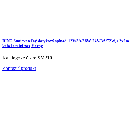
RING Stmievateľný dotykový spínač, 12V/3A/36W, 24V/3A/72W, s 2x2m
kábel s mini zos, čierny
Katalógové čislo: SM210
Zobraziť produkt