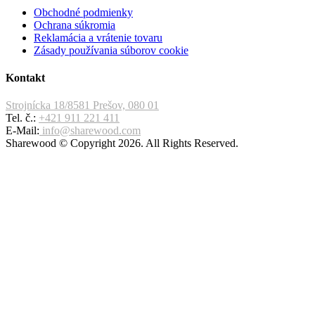
Obchodné podmienky
Ochrana súkromia
Reklamácia a vrátenie tovaru
Zásady používania súborov cookie
Kontakt
Strojnícka 18/8581 Prešov, 080 01
Tel. č.:
+421 911 221 411
E-Mail:
info@sharewood.com
Sharewood © Copyright 2026. All Rights Reserved.