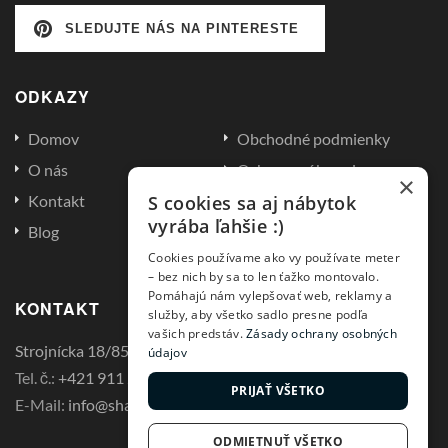
SLEDUJTE NÁS NA PINTERESTE
ODKAZY
Domov
Obchodné podmienky
O nás
Ochrana súkromia
×
Reklamácia a vrátenie
Kontakt
S cookies sa aj nábytok
tovaru
vyrába ľahšie :)
Blog
Zásady používania súborov
Cookies používame ako vy používate meter
cookie
– bez nich by sa to len ťažko montovalo.
Pomáhajú nám vylepšovať web, reklamy a
KONTAKT
služby, aby všetko sadlo presne podľa
vašich predstáv.
Zásady ochrany osobných
Strojnícka 18/8581 Prešov, 080 01
údajov
Tel. č.:
+421 911 221 411
PRIJAŤ VŠETKO
E-Mail:
info@sharewood.com
ODMIETNUŤ VŠETKO