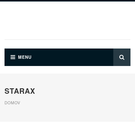
Preskočiť na hlavný obsah
STARAX
DOMOV